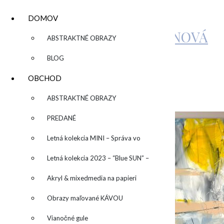
DOMOV
KATARÍNA SUJOVÁ KALMANOVÁ
▼
ABSTRAKTNÉ OBRAZY
BLOG
IMG_9122 2
OBCHOD
▼
ABSTRAKTNÉ OBRAZY
by
admin
Leave a Comment
PREDANÉ
Letná kolekcia MINI – Správa vo
fľaši
Letná kolekcia 2023 – “Blue SUN” –
“Modré slnko”
Akryl & mixedmedia na papieri
Obrazy maľované KÁVOU
Vianočné gule