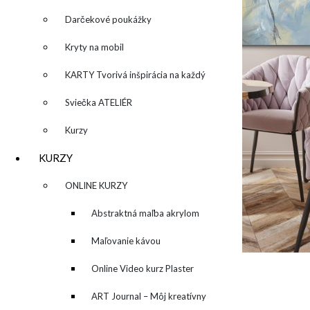
Darčekové poukážky
Kryty na mobil
KARTY Tvorivá inšpirácia na každý
deň
Sviečka ATELIÉR
Kurzy
KURZY
▼
ONLINE KURZY
▼
Abstraktná maľba akrylom
(Mixed Media)
Maľovanie kávou
Online Video kurz Plaster
Related Posts
ART
ART Journal – Môj kreatívny
Stiahni si wallpaper alebo desktop pozadie