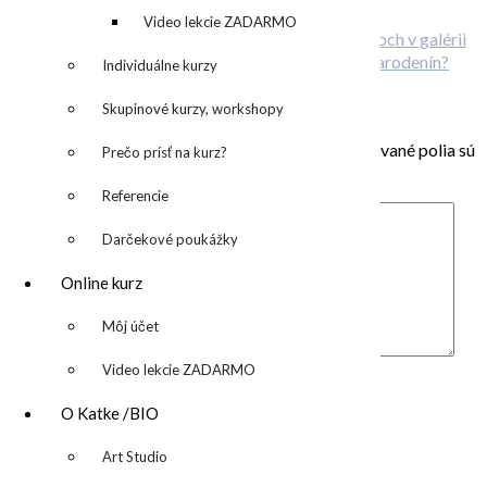
ONLINE kurz abstraktnej maľby
denník
Video lekcie ZADARMO
O deťoch v galérii
Plánujete svadbu? Alebo originálnu oslavu narodenín?
Individuálne kurzy
Pridaj komentár
Skupinové kurzy, workshopy
Vaša e-mailová adresa nebude zverejnená.
Vyžadované polia sú
Prečo prísť na kurz?
označené
*
Referencie
Darčekové poukážky
Online kurz
▼
Môj účet
Komentár
*
Video lekcie ZADARMO
Meno
*
O Katke /BIO
E-mail
*
▼
Art Studio
Adresa webu