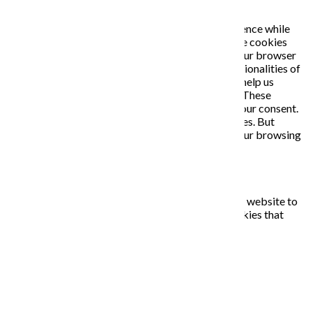
This website uses cookies to improve your experience while
you navigate through the website. Out of these, the cookies
that are categorized as necessary are stored on your browser
as they are essential for the working of basic functionalities of
the website. We also use third-party cookies that help us
analyze and understand how you use this website. These
cookies will be stored in your browser only with your consent.
You also have the option to opt-out of these cookies. But
opting out of some of these cookies may affect your browsing
experience.
Necessary
Necessary
Vždy zapnuté
Necessary cookies are absolutely essential for the website to
function properly. This category only includes cookies that
ensures basic functionalities and security features of the
website. These cookies do not store any personal information.
Non-necessary
Non-necessary
Any cookies that may not be particularly necessary for the
website to function and is used specifically to collect user
personal data via analytics, ads, other embedded contents are