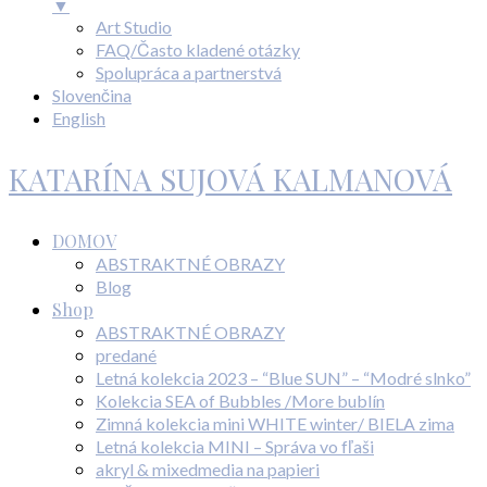
▼
Art Studio
FAQ/Často kladené otázky
Spolupráca a partnerstvá
Slovenčina
English
KATARÍNA SUJOVÁ KALMANOVÁ
DOMOV
ABSTRAKTNÉ OBRAZY
Blog
Shop
ABSTRAKTNÉ OBRAZY
predané
Letná kolekcia 2023 – “Blue SUN” – “Modré slnko”
Kolekcia SEA of Bubbles /More bublín
Zimná kolekcia mini WHITE winter/ BIELA zima
Letná kolekcia MINI – Správa vo fľaši
akryl & mixedmedia na papieri