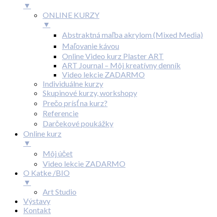
▼
ONLINE KURZY
▼
Abstraktná maľba akrylom (Mixed Media)
Maľovanie kávou
Online Video kurz Plaster ART
ART Journal – Môj kreatívny denník
Video lekcie ZADARMO
Individuálne kurzy
Skupinové kurzy, workshopy
Prečo prísť na kurz?
Referencie
Darčekové poukážky
Online kurz
▼
Môj účet
Video lekcie ZADARMO
O Katke /BIO
▼
Art Studio
Výstavy
Kontakt