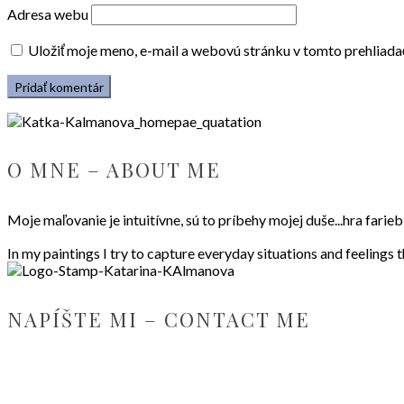
Adresa webu
Uložiť moje meno, e-mail a webovú stránku v tomto prehliad
O MNE – ABOUT ME
Moje maľovanie je intuitívne, sú to príbehy mojej duše...hra fari
In my paintings I try to capture everyday situations and feelings 
NAPÍŠTE MI – CONTACT ME