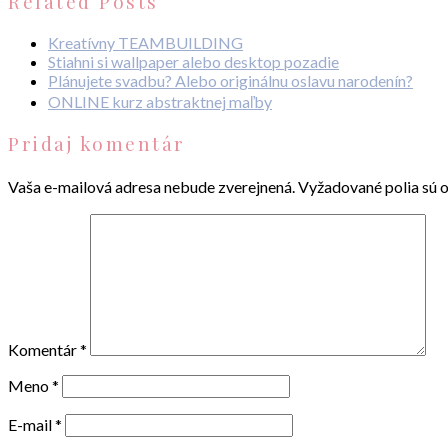
Related Posts
Kreatívny TEAMBUILDING
Stiahni si wallpaper alebo desktop pozadie
Plánujete svadbu? Alebo originálnu oslavu narodenín?
ONLINE kurz abstraktnej maľby
Pridaj komentár
Vaša e-mailová adresa nebude zverejnená.
Vyžadované polia sú 
Komentár
*
Meno
*
E-mail
*