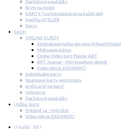
Darčekové poukážky
Kryty na mobil
KARTY Tvorivá inšpirácia na každý deň
Sviečka ATELIÉR
Kurzy
Kurzy
ONLINE KURZY
Abstraktná maľba akrylom (Mixed Media)
Maľovanie kávou
Online Video kurz Plaster ART
ART Journal – Môj kreatívny denník
Video lekcie ZADARMO
Individuálne kurzy
Skupinové kurzy, workshopy
prečo prísť na kurz?
referencie
Darčekové poukážky
Online kurz
Prihlásiť sa – Môj účet
Video lekcie ZADARMO
O Katke /BIO