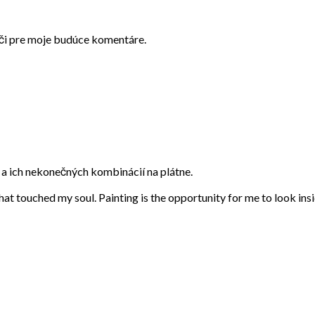
ači pre moje budúce komentáre.
eb a ich nekonečných kombinácií na plátne.
that touched my soul. Painting is the opportunity for me to look ins