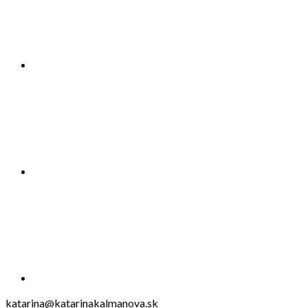
katarina@katarinakalmanova.sk