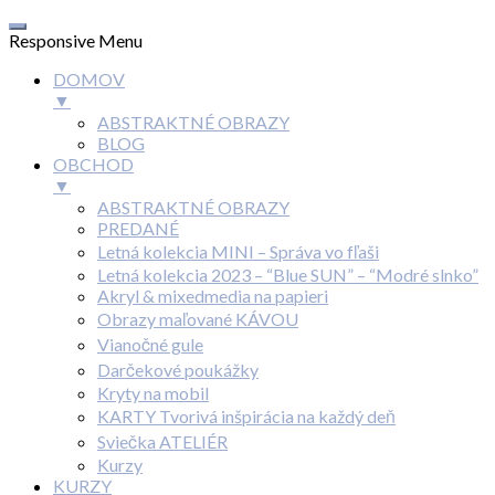
Responsive Menu
DOMOV
▼
ABSTRAKTNÉ OBRAZY
BLOG
OBCHOD
▼
ABSTRAKTNÉ OBRAZY
PREDANÉ
Letná kolekcia MINI – Správa vo fľaši
Letná kolekcia 2023 – “Blue SUN” – “Modré slnko”
Akryl & mixedmedia na papieri
Obrazy maľované KÁVOU
Vianočné gule
Darčekové poukážky
Kryty na mobil
KARTY Tvorivá inšpirácia na každý deň
Sviečka ATELIÉR
Kurzy
KURZY