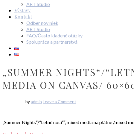
ART Studio
Výstavy
Kontakt
Odber noviniek
ART Studio
FAQ/Často kladené otázky
Spolupráca a partnerstvá
„SUMMER NIGHTS“/“LETN
MEDIA ON CANVAS/ 60×6
by
admin
Leave a Comment
„Summer Nights“/“Letné noci““, mixed media na plátne /mixed m