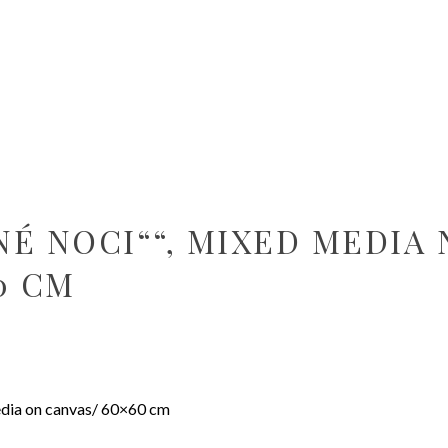
É NOCI““, MIXED MEDIA 
0 CM
edia on canvas/ 60×60 cm