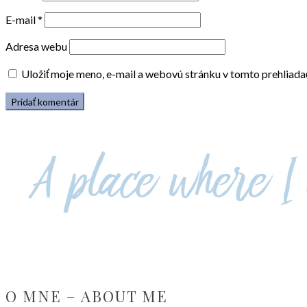
E-mail
*
Adresa webu
Uložiť moje meno, e-mail a webovú stránku v tomto prehliad
O MNE – ABOUT ME