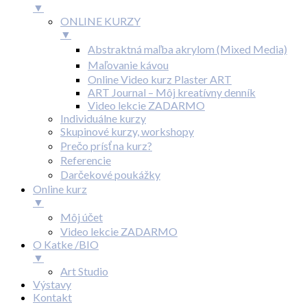
▼
ONLINE KURZY
▼
Abstraktná maľba akrylom (Mixed Media)
Maľovanie kávou
Online Video kurz Plaster ART
ART Journal – Môj kreatívny denník
Video lekcie ZADARMO
Individuálne kurzy
Skupinové kurzy, workshopy
Prečo prísť na kurz?
Referencie
Darčekové poukážky
Online kurz
▼
Môj účet
Video lekcie ZADARMO
O Katke /BIO
▼
Art Studio
Výstavy
Kontakt