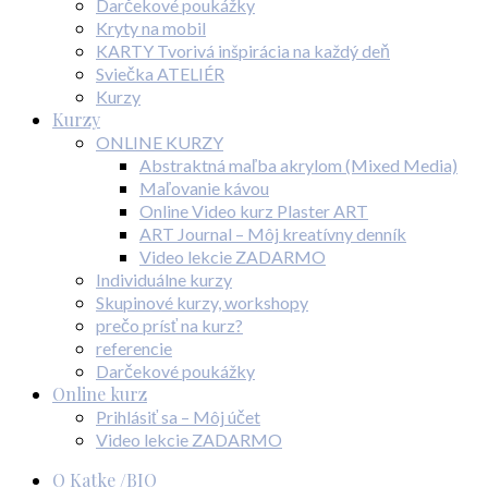
Darčekové poukážky
Kryty na mobil
KARTY Tvorivá inšpirácia na každý deň
Sviečka ATELIÉR
Kurzy
Kurzy
ONLINE KURZY
Abstraktná maľba akrylom (Mixed Media)
Maľovanie kávou
Online Video kurz Plaster ART
ART Journal – Môj kreatívny denník
Video lekcie ZADARMO
Individuálne kurzy
Skupinové kurzy, workshopy
prečo prísť na kurz?
referencie
Darčekové poukážky
Online kurz
Prihlásiť sa – Môj účet
Video lekcie ZADARMO
O Katke /BIO