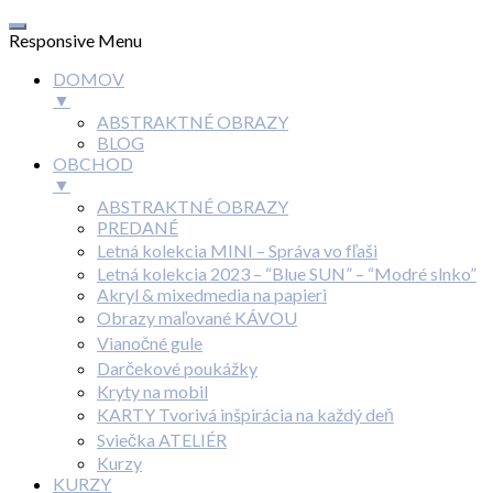
Responsive Menu
DOMOV
▼
ABSTRAKTNÉ OBRAZY
BLOG
OBCHOD
▼
ABSTRAKTNÉ OBRAZY
PREDANÉ
Letná kolekcia MINI – Správa vo fľaši
Letná kolekcia 2023 – “Blue SUN” – “Modré slnko”
Akryl & mixedmedia na papieri
Obrazy maľované KÁVOU
Vianočné gule
Darčekové poukážky
Kryty na mobil
KARTY Tvorivá inšpirácia na každý deň
Sviečka ATELIÉR
Kurzy
KURZY