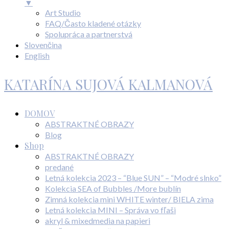
▼
Art Studio
FAQ/Často kladené otázky
Spolupráca a partnerstvá
Slovenčina
English
KATARÍNA SUJOVÁ KALMANOVÁ
DOMOV
ABSTRAKTNÉ OBRAZY
Blog
Shop
ABSTRAKTNÉ OBRAZY
predané
Letná kolekcia 2023 – “Blue SUN” – “Modré slnko”
Kolekcia SEA of Bubbles /More bublín
Zimná kolekcia mini WHITE winter/ BIELA zima
Letná kolekcia MINI – Správa vo fľaši
akryl & mixedmedia na papieri