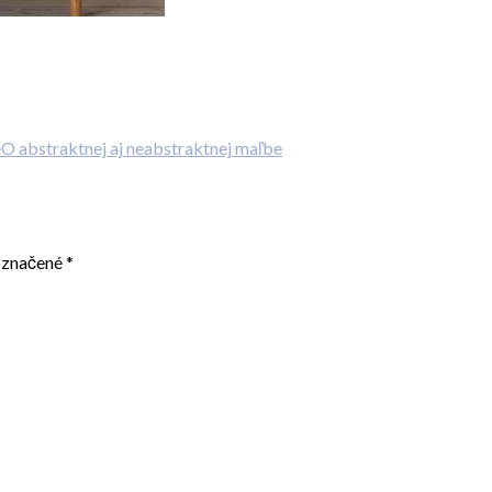
O abstraktnej aj neabstraktnej maľbe
označené
*