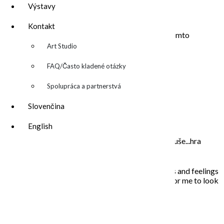
Výstavy
Adresa webu
Kontakt
Uložiť moje meno, e-mail a webovú stránku v tomto
▼
prehliadači pre moje budúce komentáre.
Art Studio
FAQ/Často kladené otázky
Spolupráca a partnerstvá
Slovenčina
O MNE – ABOUT ME
English
Moje maľovanie je intuitívne, sú to príbehy mojej duše...hra
farieb a ich nekonečných kombinácií na plátne.
In my paintings I try to capture everyday situations and feelings
that touched my soul. Painting is the opportunity for me to look
inside, to unleash what is behind the story…