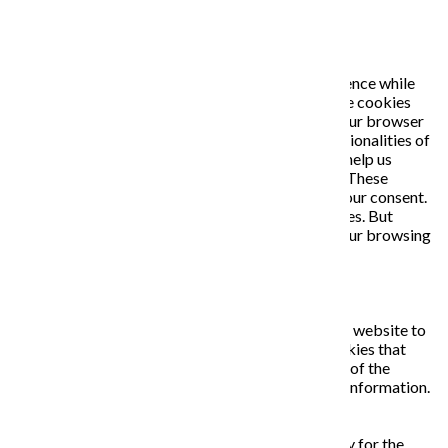
PRIVACY OVERVIEW
This website uses cookies to improve your experience while
you navigate through the website. Out of these, the cookies
that are categorized as necessary are stored on your browser
as they are essential for the working of basic functionalities of
the website. We also use third-party cookies that help us
analyze and understand how you use this website. These
cookies will be stored in your browser only with your consent.
You also have the option to opt-out of these cookies. But
opting out of some of these cookies may affect your browsing
experience.
Necessary
Necessary
Vždy zapnuté
Necessary cookies are absolutely essential for the website to
function properly. This category only includes cookies that
ensures basic functionalities and security features of the
website. These cookies do not store any personal information.
Non-necessary
Non-necessary
Any cookies that may not be particularly necessary for the