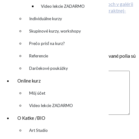
O deťoch v galérii
denník
Video lekcie ZADARMO
Individuálne kurzy
O abstraktnej aj neabstraktnej maľbe
ONLINE kurz abstraktnej maľby
Skupinové kurzy, workshopy
Pridaj komentár
Prečo prísť na kurz?
Vaša e-mailová adresa nebude zverejnená.
Vyžadované polia sú
Referencie
označené
*
Darčekové poukážky
Online kurz
▼
Môj účet
Video lekcie ZADARMO
Komentár
*
O Katke /BIO
Meno
*
▼
Art Studio
E-mail
*