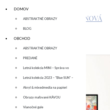
DOMOV
KATARÍNA SUJOVÁ KALMANOVÁ
▼
ABSTRAKTNÉ OBRAZY
BLOG
REDPOPPIES2
OBCHOD
▼
ABSTRAKTNÉ OBRAZY
by
admin
Leave a Comment
PREDANÉ
Letná kolekcia MINI – Správa vo
fľaši
Letná kolekcia 2023 – “Blue SUN” –
“Modré slnko”
Akryl & mixedmedia na papieri
Obrazy maľované KÁVOU
Vianočné gule