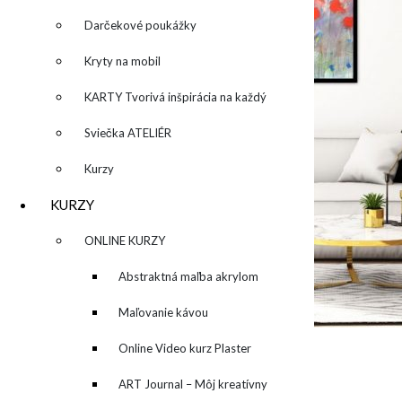
Darčekové poukážky
Kryty na mobil
KARTY Tvorivá inšpirácia na každý
deň
Sviečka ATELIÉR
Kurzy
KURZY
▼
ONLINE KURZY
▼
Abstraktná maľba akrylom
(Mixed Media)
Maľovanie kávou
Online Video kurz Plaster
Related Posts
ART
ART Journal – Môj kreatívny
Stiahni si wallpaper alebo desktop pozadie