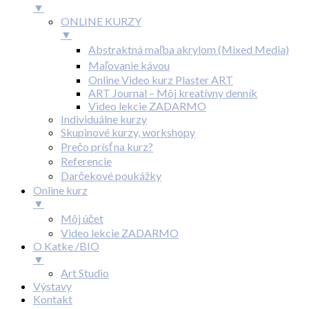
▼
ONLINE KURZY
▼
Abstraktná maľba akrylom (Mixed Media)
Maľovanie kávou
Online Video kurz Plaster ART
ART Journal – Môj kreatívny denník
Video lekcie ZADARMO
Individuálne kurzy
Skupinové kurzy, workshopy
Prečo prísť na kurz?
Referencie
Darčekové poukážky
Online kurz
▼
Môj účet
Video lekcie ZADARMO
O Katke /BIO
▼
Art Studio
Výstavy
Kontakt