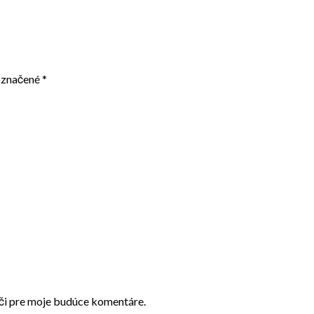
označené
*
ači pre moje budúce komentáre.