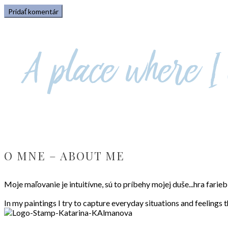
O MNE – ABOUT ME
Moje maľovanie je intuitívne, sú to príbehy mojej duše...hra fari
In my paintings I try to capture everyday situations and feelings 