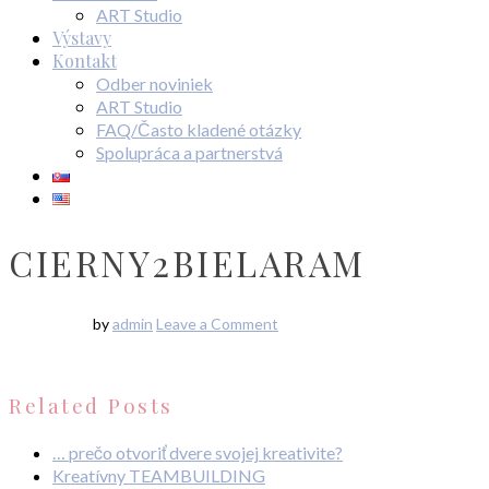
ART Studio
Výstavy
Kontakt
Odber noviniek
ART Studio
FAQ/Často kladené otázky
Spolupráca a partnerstvá
CIERNY2BIELARAM
by
admin
Leave a Comment
Related Posts
… prečo otvoriť dvere svojej kreativite?
Kreatívny TEAMBUILDING