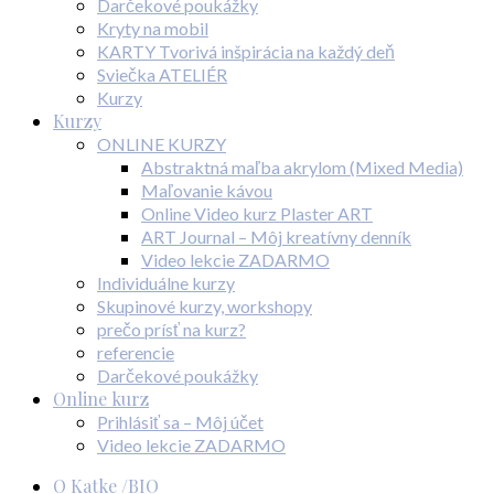
Darčekové poukážky
Kryty na mobil
KARTY Tvorivá inšpirácia na každý deň
Sviečka ATELIÉR
Kurzy
Kurzy
ONLINE KURZY
Abstraktná maľba akrylom (Mixed Media)
Maľovanie kávou
Online Video kurz Plaster ART
ART Journal – Môj kreatívny denník
Video lekcie ZADARMO
Individuálne kurzy
Skupinové kurzy, workshopy
prečo prísť na kurz?
referencie
Darčekové poukážky
Online kurz
Prihlásiť sa – Môj účet
Video lekcie ZADARMO
O Katke /BIO