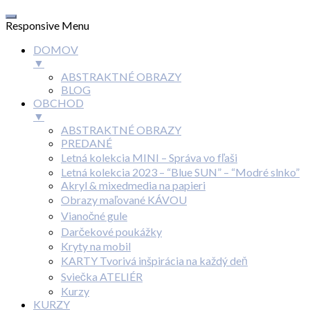
Responsive Menu
DOMOV
▼
ABSTRAKTNÉ OBRAZY
BLOG
OBCHOD
▼
ABSTRAKTNÉ OBRAZY
PREDANÉ
Letná kolekcia MINI – Správa vo fľaši
Letná kolekcia 2023 – “Blue SUN” – “Modré slnko”
Akryl & mixedmedia na papieri
Obrazy maľované KÁVOU
Vianočné gule
Darčekové poukážky
Kryty na mobil
KARTY Tvorivá inšpirácia na každý deň
Sviečka ATELIÉR
Kurzy
KURZY