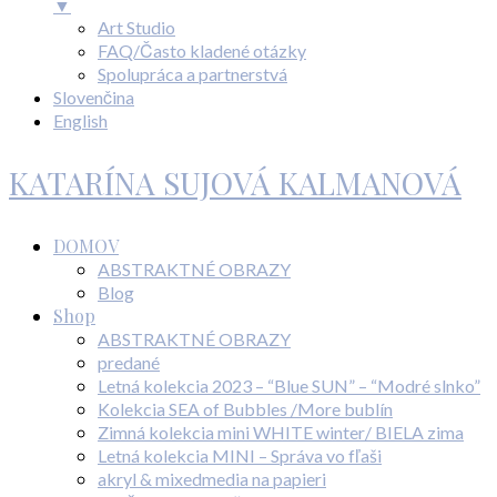
▼
Art Studio
FAQ/Často kladené otázky
Spolupráca a partnerstvá
Slovenčina
English
KATARÍNA SUJOVÁ KALMANOVÁ
DOMOV
ABSTRAKTNÉ OBRAZY
Blog
Shop
ABSTRAKTNÉ OBRAZY
predané
Letná kolekcia 2023 – “Blue SUN” – “Modré slnko”
Kolekcia SEA of Bubbles /More bublín
Zimná kolekcia mini WHITE winter/ BIELA zima
Letná kolekcia MINI – Správa vo fľaši
akryl & mixedmedia na papieri