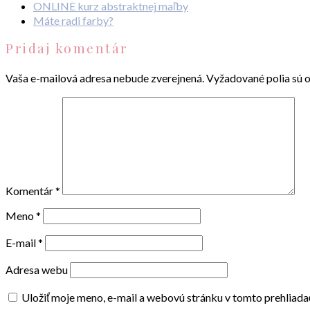
ONLINE kurz abstraktnej maľby
Máte radi farby?
Pridaj komentár
Vaša e-mailová adresa nebude zverejnená.
Vyžadované polia sú 
Komentár
*
Meno
*
E-mail
*
Adresa webu
Uložiť moje meno, e-mail a webovú stránku v tomto prehliad