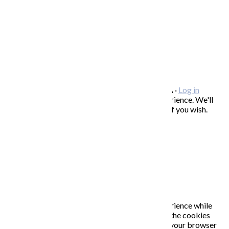
OCHRANA OSOBNÝCH ÚDAJOV
/
VOP
FREEBIES – stiahnite si zadarmo
FAQ / často kladené otázky
ODBER NOVINIEK
Copyright © 2026 KATARÍNA S. KALMANOVÁ ·
Log in
This website uses cookies to improve your experience. We'll
assume you're ok with this, but you can opt-out if you wish.
Accept
Read More
Close
PRIVACY OVERVIEW
This website uses cookies to improve your experience while
you navigate through the website. Out of these, the cookies
that are categorized as necessary are stored on your browser