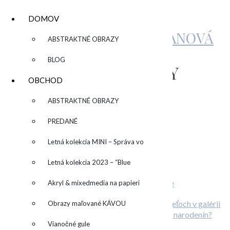
DOMOV
KATARÍNA SUJOVÁ KALMANOVÁ
▼
ABSTRAKTNÉ OBRAZY
BLOG
COPY OF ZAKLADNY
OBCHOD
KURZ (4)
▼
ABSTRAKTNÉ OBRAZY
PREDANÉ
by
admin
Leave a Comment
Letná kolekcia MINI – Správa vo
Related Posts
fľaši
Letná kolekcia 2023 – “Blue
Stiahni si wallpaper alebo desktop pozadie
SUN” – “Modré slnko”
Akryl & mixedmedia na papieri
Máte radi farby?
O deťoch v galérii
Obrazy maľované KÁVOU
Plánujete svadbu? Alebo originálnu oslavu narodenín?
Vianočné gule