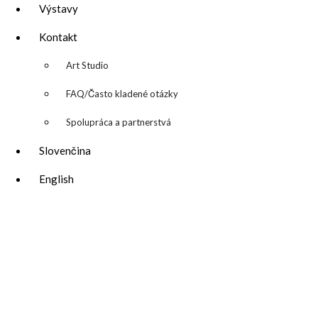
Výstavy
Kontakt
▼
Art Studio
FAQ/Často kladené otázky
Spolupráca a partnerstvá
Slovenčina
English
katarina@katarinakalmanova.sk
SPOLUPRÁCA/ COLLABORATIONS