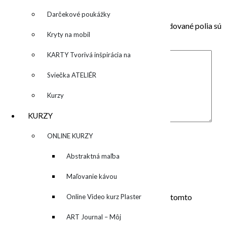
Pridaj komentár
Darčekové poukážky
Vaša e-mailová adresa nebude zverejnená.
Vyžadované polia sú
Kryty na mobil
označené
*
KARTY Tvorivá inšpirácia na
každý deň
Sviečka ATELIÉR
Kurzy
KURZY
Komentár
*
▼
ONLINE KURZY
Meno
*
▼
Abstraktná maľba
E-mail
*
Adresa webu
akrylom (Mixed Media)
Maľovanie kávou
Uložiť moje meno, e-mail a webovú stránku v tomto
Online Video kurz Plaster
prehliadači pre moje budúce komentáre.
ART
ART Journal – Môj