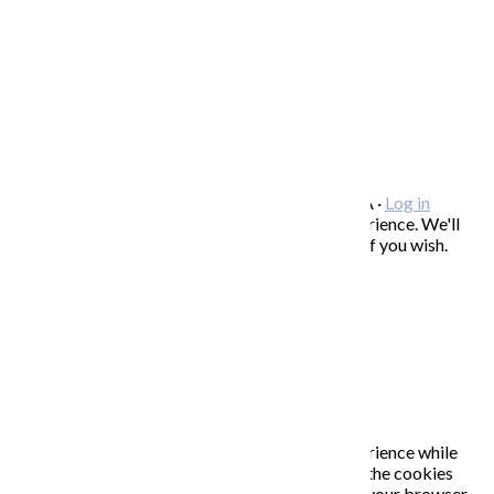
SPOLUPRÁCA/ COLLABORATIONS
OCHRANA OSOBNÝCH ÚDAJOV
/
VOP
FREEBIES – stiahnite si zadarmo
FAQ / často kladené otázky
ODBER NOVINIEK
Copyright © 2026 KATARÍNA S. KALMANOVÁ ·
Log in
This website uses cookies to improve your experience. We'll
assume you're ok with this, but you can opt-out if you wish.
Accept
Read More
Close
PRIVACY OVERVIEW
This website uses cookies to improve your experience while
you navigate through the website. Out of these, the cookies
that are categorized as necessary are stored on your browser