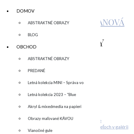
DOMOV
KATARÍNA SUJOVÁ KALMANOVÁ
▼
ABSTRAKTNÉ OBRAZY
BLOG
COPY OF ZAKLADNY
OBCHOD
KURZ (7)
▼
ABSTRAKTNÉ OBRAZY
PREDANÉ
by
admin
Leave a Comment
Letná kolekcia MINI – Správa vo
Related Posts
fľaši
Letná kolekcia 2023 – “Blue
SUN” – “Modré slnko”
Akryl & mixedmedia na papieri
… prečo otvoriť dvere svojej kreativite?
ONLINE kurz abstraktnej maľby
Obrazy maľované KÁVOU
Stiahni si wallpaper alebo desktop pozadie
O deťoch v galérii
Vianočné gule