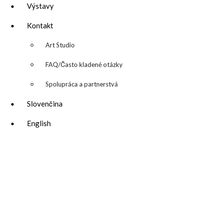
Výstavy
Kontakt
▼
Art Studio
FAQ/Často kladené otázky
Spolupráca a partnerstvá
Slovenčina
English
katarina@katarinakalmanova.sk