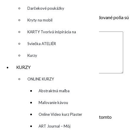
Pridaj komentár
Darčekové poukážky
Vaša e-mailová adresa nebude zverejnená.
Vyžadované polia sú
Kryty na mobil
označené
*
KARTY Tvorivá inšpirácia na
každý deň
Sviečka ATELIÉR
Kurzy
KURZY
Komentár
*
▼
ONLINE KURZY
Meno
*
▼
Abstraktná maľba
E-mail
*
akrylom (Mixed Media)
Maľovanie kávou
Adresa webu
Online Video kurz Plaster
Uložiť moje meno, e-mail a webovú stránku v tomto
prehliadači pre moje budúce komentáre.
ART
ART Journal – Môj