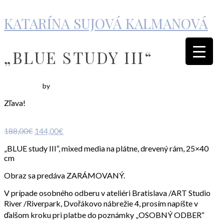
KATARÍNA SUJOVÁ KALMANOVÁ
„BLUE STUDY III“
by
Zľava!
Pôvodná
Aktuálna
188,00
€
144,00
€
cena
cena
„BLUE study III“, mixed media na plátne, drevený rám, 25×40
bola:
je:
cm
188,00€.
144,00€.
Obraz sa predáva ZARÁMOVANÝ.
V prípade osobného odberu v ateliéri Bratislava /ART Studio
River /Riverpark, Dvořákovo nábrežie 4, prosím napíšte v
ďalšom kroku pri platbe do poznámky „OSOBNÝ ODBER“