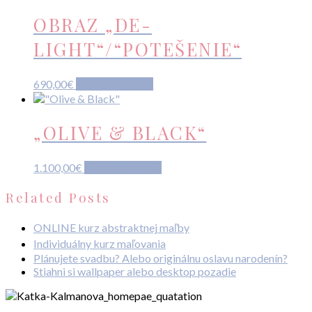
OBRAZ „DE-
LIGHT“/“POTEŠENIE“
690,00
€
Pridať do košíka
„OLIVE & BLACK“
1.100,00
€
Pridať do košíka
Related Posts
ONLINE kurz abstraktnej maľby
Individuálny kurz maľovania
Plánujete svadbu? Alebo originálnu oslavu narodenín?
Stiahni si wallpaper alebo desktop pozadie