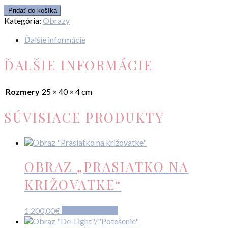
množstvo
Pridať do košíka
"BLUE
Kategória:
Obrazy
study
III"
Ďalšie informácie
ĎALŠIE INFORMÁCIE
Rozmery
25 × 40 × 4 cm
SÚVISIACE PRODUKTY
OBRAZ „PRASIATKO NA
KRIŽOVATKE“
1.200,00
€
Pridať do košíka