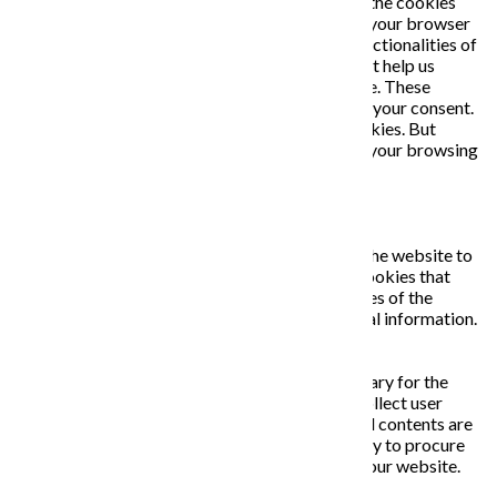
you navigate through the website. Out of these, the cookies
that are categorized as necessary are stored on your browser
as they are essential for the working of basic functionalities of
the website. We also use third-party cookies that help us
analyze and understand how you use this website. These
cookies will be stored in your browser only with your consent.
You also have the option to opt-out of these cookies. But
opting out of some of these cookies may affect your browsing
experience.
Necessary
Necessary
Vždy zapnuté
Necessary cookies are absolutely essential for the website to
function properly. This category only includes cookies that
ensures basic functionalities and security features of the
website. These cookies do not store any personal information.
Non-necessary
Non-necessary
Any cookies that may not be particularly necessary for the
website to function and is used specifically to collect user
personal data via analytics, ads, other embedded contents are
termed as non-necessary cookies. It is mandatory to procure
user consent prior to running these cookies on your website.
ULOŽIŤ A PRIJAŤ