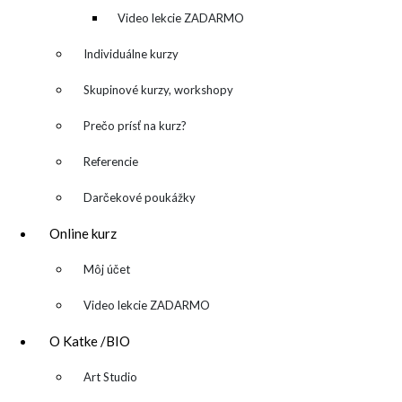
kreatívny denník
Video lekcie ZADARMO
Individuálne kurzy
Skupinové kurzy, workshopy
Prečo prísť na kurz?
Referencie
Darčekové poukážky
Online kurz
▼
Môj účet
Video lekcie ZADARMO
O Katke /BIO
▼
Art Studio
katarina@katarinakalmanova.sk