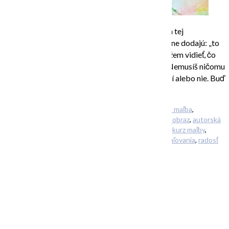
Častokrát stretnem ľudí a hovoria mi: „Vieš čo, ja tej
abstraktnej maľbe vôbec nerozumiem…“, prípadne dodajú: „to
je nad moje chápanie,“ alebo ešte: „ja asi nedokážem vidieť, čo
tam je … “ A ja všetkým zaradom odpovedám: „Nemusíš ničomu
rozumieť, buď ťa niečím (nielen) moja práca osloví alebo nie. Buď
sa ti niečo páči – ani nemusíš vedieť […]
Filed Under:
Uncategorized
Tagged With:
abstraktná maľba
,
abstraktné maľovanie
,
abstraktné obrazy
,
abstraktný obraz
,
autorská
potlač
,
galéria
,
kryty na mobil
,
kurz abstraktnej maľby
,
kurz maľby
,
obraznastenu
,
obrazy
,
obrazy na stenu
,
online kurz maľovania
,
radosť
O MNE – ABOUT ME