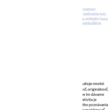
Filed Under:
Uncategorized
Tagged With:
kreatívny
,
kreatívny
teambuilding
,
kurz abstraktnej maľby
,
kurz maľby
,
kurz maľovania
,
kurz
maľovania akryl
,
kurzy maľovania
,
online kurz maľovania
,
originálny kurz
,
relax
,
relax pre zamestnancov
,
súkromný workshop
,
teambuilding
,
teambuildingová aktivita
,
zážitkové maľovanie
… PREČO OTVORIŤ
DVERE SVOJEJ
KREATIVITE?
Čo je to vlastne kreativita? Kreativita v sebe obsahuje mnohé
z týchto kvalít: spontánnosť, hravosť, predstavivosť, originálnosť,
motiváciu, otvorené myslenie a intuíciu. Pri tvorbe im dávame
prirodzený priechod a zdokonaľujeme si ich. Kreativita je
spôsob posúvania hraníc, objavovania a otvoreného poznávania
a nachádzania nových riešení, čo dokážete potom praktizovať