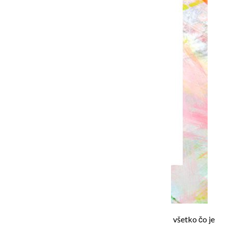
Máte radi farby? Ja ich od malička zbožňujem … všetko čo je