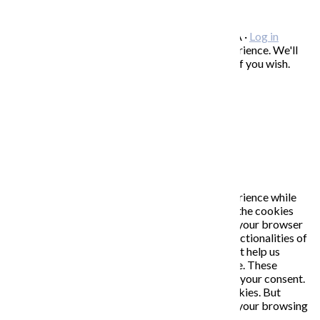
ODBER NOVINIEK
Copyright © 2026 KATARÍNA S. KALMANOVÁ ·
Log in
This website uses cookies to improve your experience. We'll
assume you're ok with this, but you can opt-out if you wish.
Accept
Read More
Close
PRIVACY OVERVIEW
This website uses cookies to improve your experience while
you navigate through the website. Out of these, the cookies
that are categorized as necessary are stored on your browser
as they are essential for the working of basic functionalities of
the website. We also use third-party cookies that help us
analyze and understand how you use this website. These
cookies will be stored in your browser only with your consent.
You also have the option to opt-out of these cookies. But
opting out of some of these cookies may affect your browsing
experience.