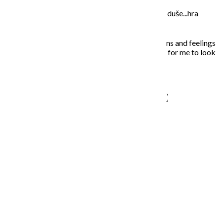
Moje maľovanie je intuitívne, sú to príbehy mojej duše...hra
farieb a ich nekonečných kombinácií na plátne.
In my paintings I try to capture everyday situations and feelings
that touched my soul. Painting is the opportunity for me to look
inside, to unleash what is behind the story…
NAPÍŠTE MI – CONTACT ME