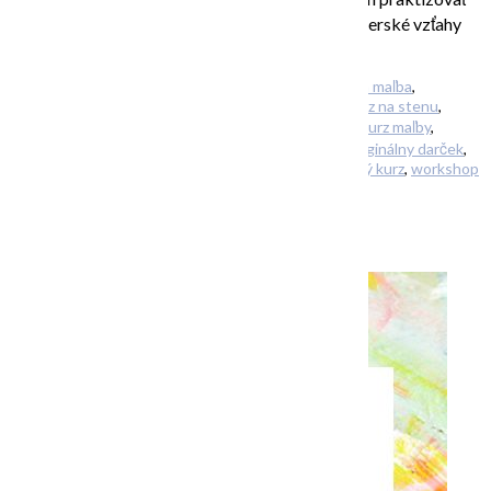
vo všetkých častiach života (či už výchova, partnerské vzťahy
alebo práca). […]
Filed Under:
Uncategorized
Tagged With:
abstraktná maľba
,
abstraktné obrazy
,
abstraktný obraz
,
abstraktný obraz na stenu
,
darček
,
kreativita
,
kreatívny
,
kurz abstraktnej maľby
,
kurz maľby
,
maľovanie
,
obrazy na stenu
,
online kurz maľovania
,
originálny darček
,
originálny kurz
,
teambuilding
,
výtvarné kurzy
,
výtvarný kurz
,
workshop
MÁTE RADI FARBY?