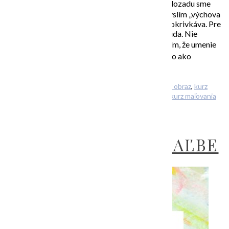
Chodili s vami rodičia do galérie? Viem, že roky dozadu sme
neboli vedení ku konzumácii umenia – aj dnes myslím „výchova
k umeniu“ (predovšetkým k výtvarnému) u nás pokrivkáva. Pre
mnohých existuje tiež synonymum pre galériu: nuda. Nie
každému sa všetko páči samozrejme, lenže myslím, že umenie
by malo byť súčasťou spoločenskej výchovy, niečo ako
gramotnosť. Otvára nové […]
Filed Under:
Uncategorized
Tagged With:
abstraktný obraz
,
kurz
abstraktnej maľby
,
kurz maľby
,
obraz na stenu
,
online kurz maľovania
O ABSTRAKTNEJ AJ
NEABSTRAKTNEJ MAĽBE