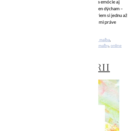
farebné. Častokrát mi pomáhajú vyjadriť pocity a emócie aj
pomocou takéhoto cvičenia: • zatvorím si oči a len dýcham –
aspoň minútku • vnímam, čo práve cítim • vyberiem si jednu až
3 farby (nerozmýšľam, len vyberiem tie, ktoré sa mi práve
páčia) […]
Filed Under:
Uncategorized
Tagged With:
abstraktná maľba
,
abstraktné obrazy
,
farby
,
kurz abstraktnej maľby
,
kurz maľby
,
online
kurz maľovania
O DEŤOCH V GALÉRII