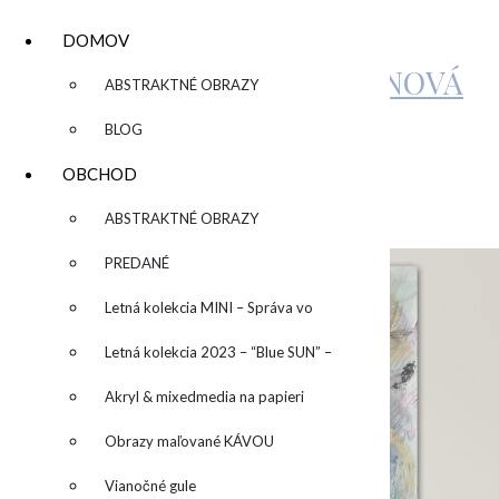
DOMOV
KATARÍNA SUJOVÁ KALMANOVÁ
▼
ABSTRAKTNÉ OBRAZY
BLOG
IMG_4392
OBCHOD
▼
ABSTRAKTNÉ OBRAZY
by
admin
Leave a Comment
PREDANÉ
Letná kolekcia MINI – Správa vo
fľaši
Letná kolekcia 2023 – “Blue SUN” –
“Modré slnko”
Akryl & mixedmedia na papieri
Obrazy maľované KÁVOU
Vianočné gule