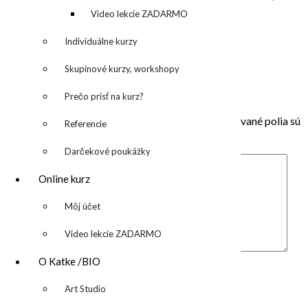
denník
Video lekcie ZADARMO
O abstraktnej aj neabstraktnej maľbe
Máte radi farby?
Individuálne kurzy
Stiahni si wallpaper alebo desktop pozadie
Individuálny kurz maľovania
Skupinové kurzy, workshopy
Pridaj komentár
Prečo prísť na kurz?
Vaša e-mailová adresa nebude zverejnená.
Vyžadované polia sú
Referencie
označené
*
Darčekové poukážky
Online kurz
▼
Môj účet
Video lekcie ZADARMO
Komentár
*
O Katke /BIO
Meno
*
▼
Art Studio
E-mail
*