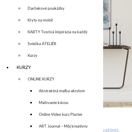
Darčekové poukážky
Kryty na mobil
KARTY Tvorivá inšpirácia na každý
deň
Sviečka ATELIÉR
Kurzy
KURZY
▼
ONLINE KURZY
▼
Abstraktná maľba akrylom
(Mixed Media)
Maľovanie kávou
Online Video kurz Plaster
Related Posts
ART
ART Journal – Môj kreatívny