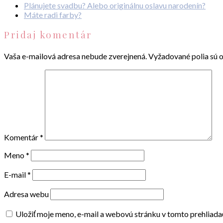
Plánujete svadbu? Alebo originálnu oslavu narodenín?
Máte radi farby?
Pridaj komentár
Vaša e-mailová adresa nebude zverejnená.
Vyžadované polia sú 
Komentár
*
Meno
*
E-mail
*
Adresa webu
Uložiť moje meno, e-mail a webovú stránku v tomto prehliad