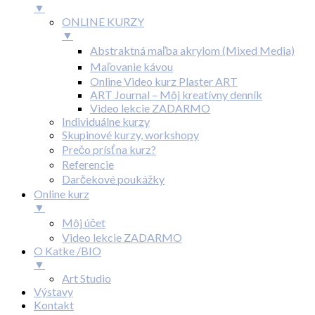
▼
ONLINE KURZY
▼
Abstraktná maľba akrylom (Mixed Media)
Maľovanie kávou
Online Video kurz Plaster ART
ART Journal – Môj kreatívny denník
Video lekcie ZADARMO
Individuálne kurzy
Skupinové kurzy, workshopy
Prečo prísť na kurz?
Referencie
Darčekové poukážky
Online kurz
▼
Môj účet
Video lekcie ZADARMO
O Katke /BIO
▼
Art Studio
Výstavy
Kontakt