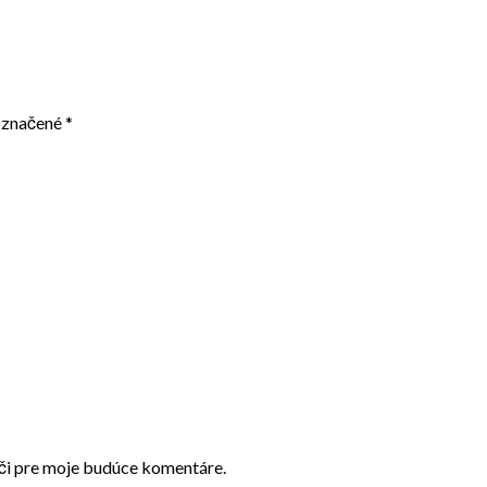
označené
*
ači pre moje budúce komentáre.