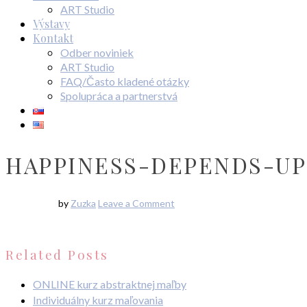
ART Studio
Výstavy
Kontakt
Odber noviniek
ART Studio
FAQ/Často kladené otázky
Spolupráca a partnerstvá
HAPPINESS-DEPENDS-UP
by
Zuzka
Leave a Comment
Related Posts
ONLINE kurz abstraktnej maľby
Individuálny kurz maľovania