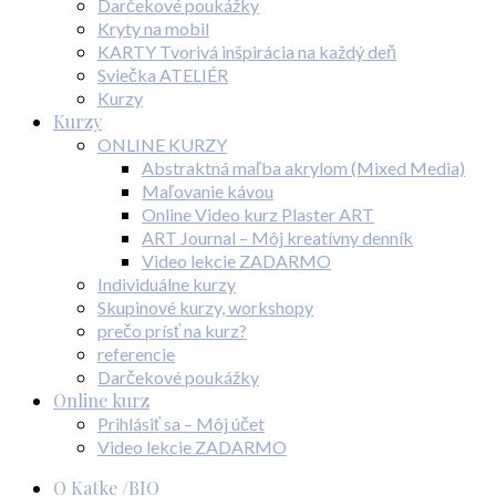
Darčekové poukážky
Kryty na mobil
KARTY Tvorivá inšpirácia na každý deň
Sviečka ATELIÉR
Kurzy
Kurzy
ONLINE KURZY
Abstraktná maľba akrylom (Mixed Media)
Maľovanie kávou
Online Video kurz Plaster ART
ART Journal – Môj kreatívny denník
Video lekcie ZADARMO
Individuálne kurzy
Skupinové kurzy, workshopy
prečo prísť na kurz?
referencie
Darčekové poukážky
Online kurz
Prihlásiť sa – Môj účet
Video lekcie ZADARMO
O Katke /BIO