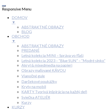
Responsive Menu
DOMOV
▼
ABSTRAKTNÉ OBRAZY
BLOG
OBCHOD
▼
ABSTRAKTNÉ OBRAZY
PREDANÉ
Letná kolekcia MINI – Správa vo fľaši
Letná kolekcia 2023 – “Blue SUN” – “Modré slnko”
Akryl & mixedmedia na papieri
Obrazy maľované KÁVOU
Vianočné gule
Darčekové poukážky
Kryty na mobil
KARTY Tvorivá inšpirácia na každý deň
Sviečka ATELIÉR
Kurzy
KURZY