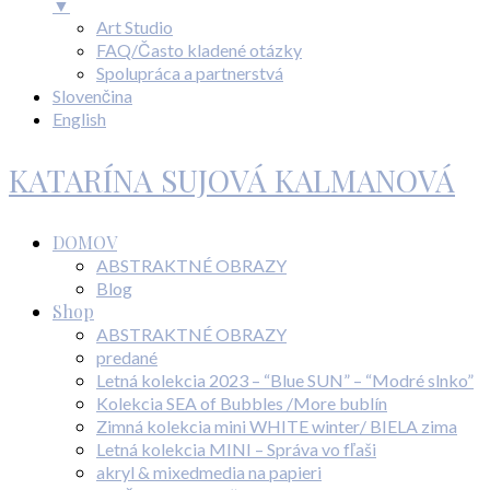
▼
Art Studio
FAQ/Často kladené otázky
Spolupráca a partnerstvá
Slovenčina
English
KATARÍNA SUJOVÁ KALMANOVÁ
DOMOV
ABSTRAKTNÉ OBRAZY
Blog
Shop
ABSTRAKTNÉ OBRAZY
predané
Letná kolekcia 2023 – “Blue SUN” – “Modré slnko”
Kolekcia SEA of Bubbles /More bublín
Zimná kolekcia mini WHITE winter/ BIELA zima
Letná kolekcia MINI – Správa vo fľaši
akryl & mixedmedia na papieri