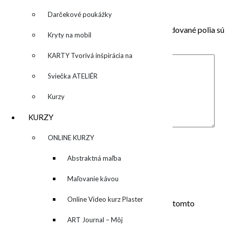
Pridaj komentár
Darčekové poukážky
Vaša e-mailová adresa nebude zverejnená.
Vyžadované polia sú
Kryty na mobil
označené
*
KARTY Tvorivá inšpirácia na
každý deň
Sviečka ATELIÉR
Kurzy
KURZY
Komentár
*
▼
ONLINE KURZY
Meno
*
▼
Abstraktná maľba
E-mail
*
akrylom (Mixed Media)
Maľovanie kávou
Adresa webu
Online Video kurz Plaster
Uložiť moje meno, e-mail a webovú stránku v tomto
prehliadači pre moje budúce komentáre.
ART
ART Journal – Môj