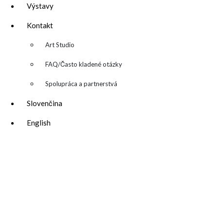
Výstavy
Kontakt
▼
Art Studio
FAQ/Často kladené otázky
Spolupráca a partnerstvá
Slovenčina
English
katarina@katarinakalmanova.sk