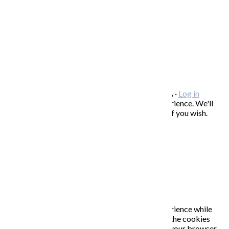
SPOLUPRÁCA/ COLLABORATIONS
OCHRANA OSOBNÝCH ÚDAJOV
/
VOP
FREEBIES – stiahnite si zadarmo
FAQ / často kladené otázky
ODBER NOVINIEK
Copyright © 2026 KATARÍNA S. KALMANOVÁ ·
Log in
This website uses cookies to improve your experience. We'll
assume you're ok with this, but you can opt-out if you wish.
Accept
Read More
Close
PRIVACY OVERVIEW
This website uses cookies to improve your experience while
you navigate through the website. Out of these, the cookies
that are categorized as necessary are stored on your browser