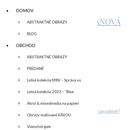
DOMOV
KATARÍNA SUJOVÁ KALMANOVÁ
▼
ABSTRAKTNÉ OBRAZY
BLOG
ROZLÚČKA SO
OBCHOD
SLOBODOU (3)
▼
ABSTRAKTNÉ OBRAZY
PREDANÉ
by
admin
Leave a Comment
Letná kolekcia MINI – Správa vo
Related Posts
fľaši
Letná kolekcia 2023 – “Blue
SUN” – “Modré slnko”
Akryl & mixedmedia na papieri
Individuálny kurz maľovania
Plánujete svadbu? Alebo originálnu oslavu narodenín?
Obrazy maľované KÁVOU
Máte radi farby?
ONLINE kurz abstraktnej maľby
Vianočné gule