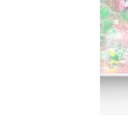
“A FairyTale”/”Rozprávka, akryl na plátne, 100×60 cm