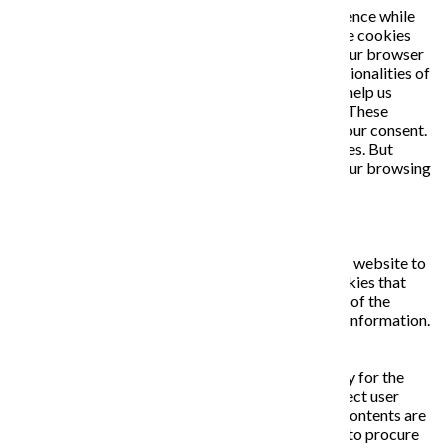
This website uses cookies to improve your experience while
you navigate through the website. Out of these, the cookies
that are categorized as necessary are stored on your browser
as they are essential for the working of basic functionalities of
the website. We also use third-party cookies that help us
analyze and understand how you use this website. These
cookies will be stored in your browser only with your consent.
You also have the option to opt-out of these cookies. But
opting out of some of these cookies may affect your browsing
experience.
Necessary
Necessary
Always Enabled
Necessary cookies are absolutely essential for the website to
function properly. This category only includes cookies that
ensures basic functionalities and security features of the
website. These cookies do not store any personal information.
Non-necessary
Non-necessary
Any cookies that may not be particularly necessary for the
website to function and is used specifically to collect user
personal data via analytics, ads, other embedded contents are
termed as non-necessary cookies. It is mandatory to procure