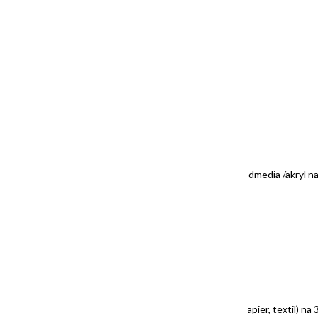
“New Adventure”/”Nové dobrodružstvo, 70x70cm mixedmedia /akryl n
wooden frame in price /
PREDANÝ /SOLD
“BANANA SPLIT”, 50x50cm, mixedmedia (koláž, akryl, papier, textil) na 