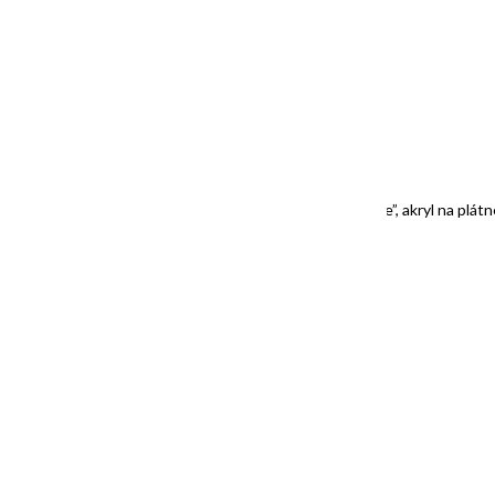
PREDANÝ / SOLD
“White Birds Dancing in the Sky”/ “Biele vtáky na oblohe”, akryl na plát
PREDANÝ / SOLD
“MyROSES”, 100x50cm, akryl na 3D plátne