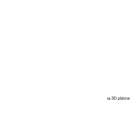
“RED POPPIES”, 60x60cm, akryl na plátne
PREDANÝ /SOLD
“Healing MOUNTAINS”, 50x50cm, akryl a suchý pastel na 3D plátne
SOLD/ PREDANÝ