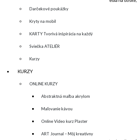
“Good morning Summer!”/ ”Dobré Reno, leto!”, mixed media na doske,
30x40cm, drevený rám
Darčekové poukážky
PREDANÝ /SOLD
Kryty na mobil
KARTY Tvorivá inšpirácia na každý
deň
Sviečka ATELIÉR
Kurzy
“Play”/ “Hra”, 120x80cm,
KURZY
mixed media na plátne
▼
ONLINE KURZY
PREDANÝ/ SOLD
▼
Abstraktná maľba akrylom
(Mixed Media)
Maľovanie kávou
Online Video kurz Plaster
ART
ART Journal – Môj kreatívny