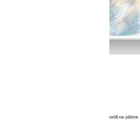
“Light”/”svetlo”, 100x50cm, akryl na 3D plátne
SOLD/ PREDANÝ
“MONDAY VIEW”, 60x60cm, mixedmedia (koláž, akryl, textil) na plátne
SOLD/ PREDANÝ