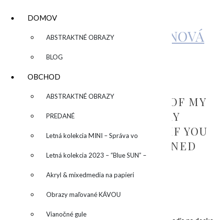
DOMOV
KATARÍNA SUJOVÁ KALMANOVÁ
▼
ABSTRAKTNÉ OBRAZY
BLOG
SOLD PAINTINGS
OBCHOD
▼
ABSTRAKTNÉ OBRAZY
HERE YOU CAN FIND SOM OF MY
SOLD PAINTINGS – MAY
PREDANÉ
SOMETHING INSPIRE YOU IF YOU
Letná kolekcia MINI – Správa vo
CONSIDER A COMMISSIONED
fľaši
Letná kolekcia 2023 – “Blue SUN” –
PIECE FROM ME
“Modré slnko”
Akryl & mixedmedia na papieri
Obrazy maľované KÁVOU
Vianočné gule