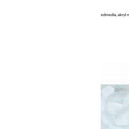
“Something About Us II”/”O nás/ v nás”, 100x80cm, mixedmedia, akryl n
SOLD/ PREDANÝ