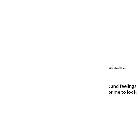
SOLD/PREDANÝ
O MNE – ABOUT ME
Moje maľovanie je intuitívne, sú to príbehy mojej duše...hra
farieb a ich nekonečných kombinácií na plátne.
In my paintings I try to capture everyday situations and feelings
that touched my soul. Painting is the opportunity for me to look
inside, to unleash what is behind the story…
NAPÍŠTE MI – CONTACT ME