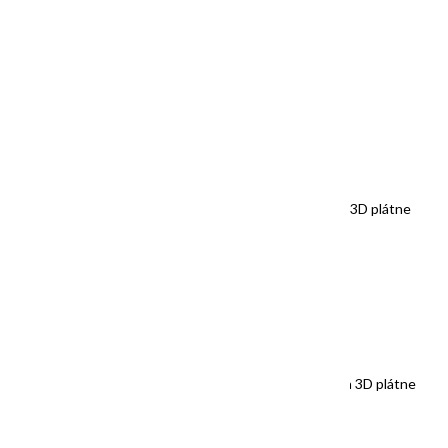
“Green Jungles”/”Zelená džungľa”, 100x100cm, akryl na 3D plátne
SOLD/ PREDANÝ
“Summer Sunsets”/”Letné západy”, 100x100cm, akryl na 3D plátne
SOLD/ PREDANÝ