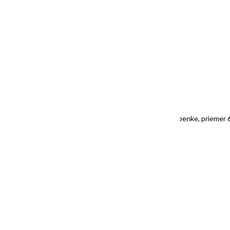
“You are Love”/”Si láska”, akryl na kruhovom plátne na lepenke, priemer
SOLD/ PREDANÝ