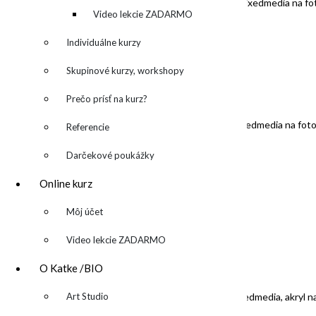
“Hello Friday Afternoon II”/”Ahoj piatok II”, 50x50cm, mixedmedia na f
denník
Video lekcie ZADARMO
PREDANÝ / SOLD
Individuálne kurzy
Skupinové kurzy, workshopy
Prečo prísť na kurz?
“Hello Friday Afternoon I”/”Ahoj piatok I”, 50x50cm, mixedmedia na fot
Referencie
Darčekové poukážky
PREDANÝ / SOLD
Online kurz
▼
Môj účet
Video lekcie ZADARMO
O Katke /BIO
▼
“In my quiet place”/”Moje tiché miesto”, 140x70cm, mixedmedia, akryl n
Art Studio