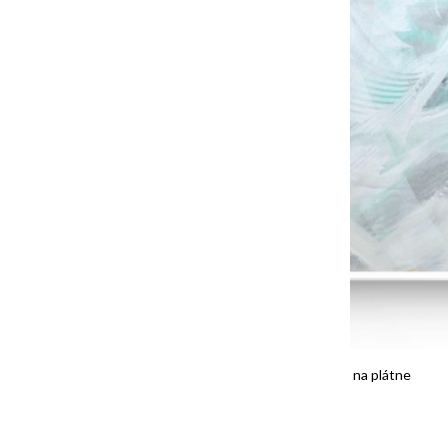
“WHITE MOOD II”/”BIELA NÁLADA II”, 90x90cm, akryl na plátne
PREDANÝ / SOLD