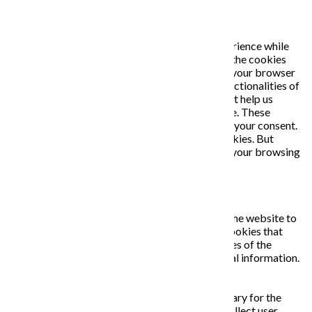
PRIVACY OVERVIEW
This website uses cookies to improve your experience while
you navigate through the website. Out of these, the cookies
that are categorized as necessary are stored on your browser
as they are essential for the working of basic functionalities of
the website. We also use third-party cookies that help us
analyze and understand how you use this website. These
cookies will be stored in your browser only with your consent.
You also have the option to opt-out of these cookies. But
opting out of some of these cookies may affect your browsing
experience.
Necessary
Necessary
Vždy zapnuté
Necessary cookies are absolutely essential for the website to
function properly. This category only includes cookies that
ensures basic functionalities and security features of the
website. These cookies do not store any personal information.
Non-necessary
Non-necessary
Any cookies that may not be particularly necessary for the
website to function and is used specifically to collect user