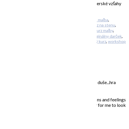
vo všetkých častiach života (či už výchova, partnerské vzťahy
alebo práca). […]
Filed Under:
Uncategorized
Tagged With:
abstraktná maľba
,
abstraktné obrazy
,
abstraktný obraz
,
abstraktný obraz na stenu
,
darček
,
kreativita
,
kreatívny
,
kurz abstraktnej maľby
,
kurz maľby
,
maľovanie
,
obrazy na stenu
,
online kurz maľovania
,
originálny darček
,
originálny kurz
,
teambuilding
,
výtvarné kurzy
,
výtvarný kurz
,
workshop
O MNE – ABOUT ME
Moje maľovanie je intuitívne, sú to príbehy mojej duše...hra
farieb a ich nekonečných kombinácií na plátne.
In my paintings I try to capture everyday situations and feelings
that touched my soul. Painting is the opportunity for me to look
inside, to unleash what is behind the story…