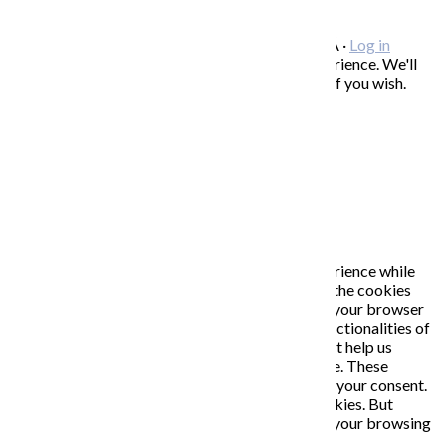
ODBER NOVINIEK
Copyright © 2026 KATARÍNA S. KALMANOVÁ ·
Log in
This website uses cookies to improve your experience. We'll
assume you're ok with this, but you can opt-out if you wish.
Accept
Read More
Close
PRIVACY OVERVIEW
This website uses cookies to improve your experience while
you navigate through the website. Out of these, the cookies
that are categorized as necessary are stored on your browser
as they are essential for the working of basic functionalities of
the website. We also use third-party cookies that help us
analyze and understand how you use this website. These
cookies will be stored in your browser only with your consent.
You also have the option to opt-out of these cookies. But
opting out of some of these cookies may affect your browsing
experience.