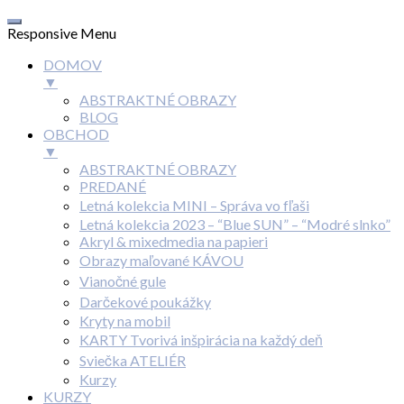
Responsive Menu
DOMOV
▼
ABSTRAKTNÉ OBRAZY
BLOG
OBCHOD
▼
ABSTRAKTNÉ OBRAZY
PREDANÉ
Letná kolekcia MINI – Správa vo fľaši
Letná kolekcia 2023 – “Blue SUN” – “Modré slnko”
Akryl & mixedmedia na papieri
Obrazy maľované KÁVOU
Vianočné gule
Darčekové poukážky
Kryty na mobil
KARTY Tvorivá inšpirácia na každý deň
Sviečka ATELIÉR
Kurzy
KURZY