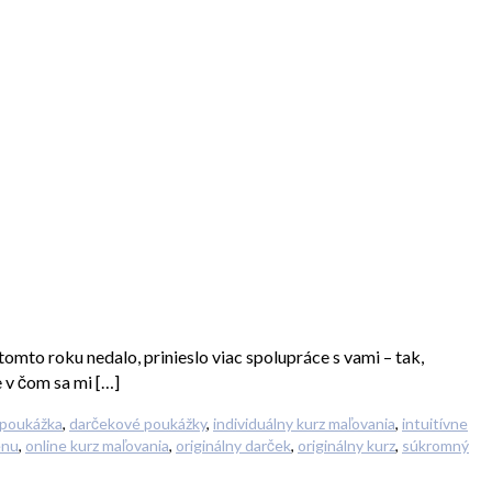
mto roku nedalo, prinieslo viac spolupráce s vami – tak,
e v čom sa mi […]
 poukážka
,
darčekové poukážky
,
individuálny kurz maľovania
,
intuitívne
enu
,
online kurz maľovania
,
originálny darček
,
originálny kurz
,
súkromný