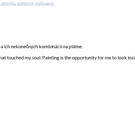
aktivita
,
zážitkové maľovanie
eb a ich nekonečných kombinácií na plátne.
that touched my soul. Painting is the opportunity for me to look ins