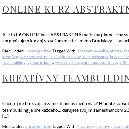
ONLINE KURZ ABSTRAKT
A je to tu! ONLINE kurz ABSTRAKTNÁ maľba na plátne je na svete …
zorganizujem kurz aj vo vašom meste – mimo Bratislavy ….. aaach
Filed Under:
Uncategorized
Tagged With:
abstraktná maľba
,
abstraktné
kreatívny
,
kurz abstraktnej maľby
,
kurz maľby
,
kurz maľovania
,
kurz maľov
teambuilding
,
výtvarné kurzy
,
výtvarný kurz
,
workshop
,
zážitkové
,
zážit
KREATÍVNY TEAMBUILDI
Chcete pre tím svojich zamestnancov niečo viac? Hľadáte spôsob 
teambuilding je pre každého… darujete svojim zamestnancom 2,5 – 
[…]
Filed Under:
Uncategorized
Tagged With:
kreatívny
,
kreatívny teambui