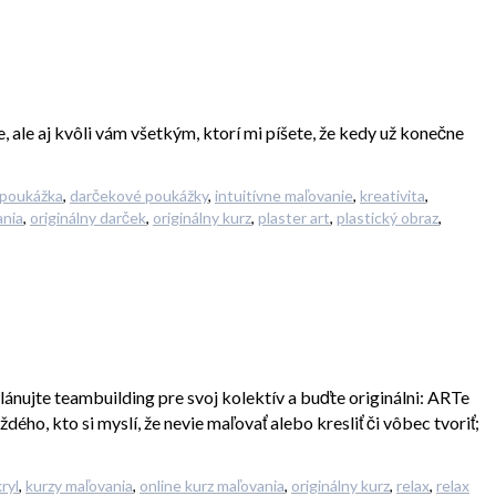
 ale aj kvôli vám všetkým, ktorí mi píšete, že kedy už konečne
 poukážka
,
darčekové poukážky
,
intuitívne maľovanie
,
kreativita
,
ania
,
originálny darček
,
originálny kurz
,
plaster art
,
plastický obraz
,
nujte teambuilding pre svoj kolektív a buďte originálni: ARTe
o, kto si myslí, že nevie maľovať alebo kresliť či vôbec tvoriť;
ryl
,
kurzy maľovania
,
online kurz maľovania
,
originálny kurz
,
relax
,
relax