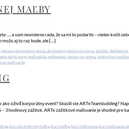
NEJ MAĽBY
. a som nesmierne rada, že sa mi to podarilo – nielen kvôli sebe,
 možo aj to raz bude, ale […]
 obrazy
,
abstraktný obraz
,
abstraktný obraz na stenu
,
darček
,
darčeková
ania akryl
,
kurzy maľovania
,
maľovanie
,
obrazy na stenu
,
online kurz maľov
kové maľovanie
NG
ako oživiť korporátny event? Skúsili ste ARTeTeambuilding? Naplá
3 hodinový zážitok. ARTe zážitkové maľovanie je vhodné pre každéh
lding
,
kurz abstraktnej maľby
,
kurz maľby
,
kurz maľovania
,
kurz maľovania ak