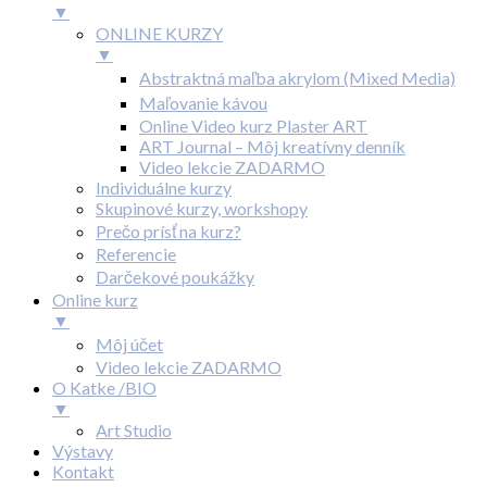
▼
ONLINE KURZY
▼
Abstraktná maľba akrylom (Mixed Media)
Maľovanie kávou
Online Video kurz Plaster ART
ART Journal – Môj kreatívny denník
Video lekcie ZADARMO
Individuálne kurzy
Skupinové kurzy, workshopy
Prečo prísť na kurz?
Referencie
Darčekové poukážky
Online kurz
▼
Môj účet
Video lekcie ZADARMO
O Katke /BIO
▼
Art Studio
Výstavy
Kontakt